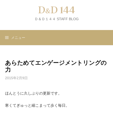
コ
ン
テ
Ｄ＆Ｄ１４４ STAFF BLOG
ン
ツ
へ
メニュー
ス
キ
ッ
プ
あらためてエンゲージメントリングの
力
2015年2月9日
ほんとうに久しぶりの更新です。
寒くてぎゅっと縮こまって歩く毎日。