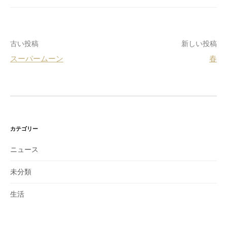
古い投稿
新しい投稿
スーパームーン
春
投
稿
ナ
ビ
ゲ
カテゴリー
ー
ニュース
シ
未分類
ョ
ン
生活