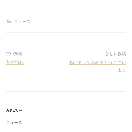
ニュース
古い投稿
新しい投稿
冬の訪れ
あけましておめでとうござい
投
ます
稿
ナ
ビ
ゲ
カテゴリー
ー
シ
ニュース