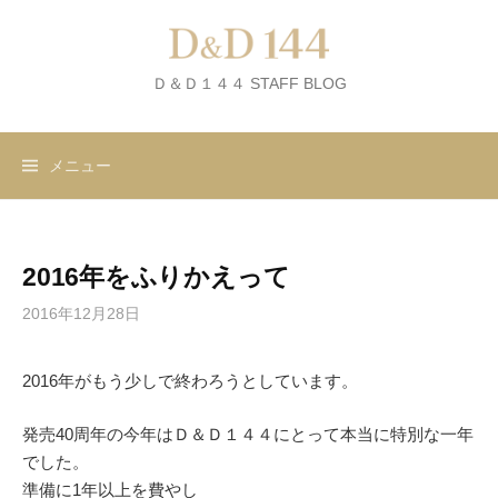
コ
ン
テ
Ｄ＆Ｄ１４４ STAFF BLOG
ン
ツ
へ
メニュー
ス
キ
ッ
プ
2016年をふりかえって
2016年12月28日
2016年がもう少しで終わろうとしています。
発売40周年の今年はＤ＆Ｄ１４４にとって本当に特別な一年
でした。
準備に1年以上を費やし